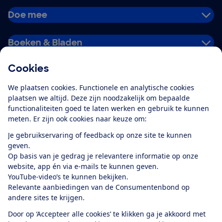
Doe mee
Boeken & Bladen
Cookies
Download de app
We plaatsen cookies. Functionele en analytische cookies
plaatsen we altijd. Deze zijn noodzakelijk om bepaalde
functionaliteiten goed te laten werken en gebruik te kunnen
meten. Er zijn ook cookies naar keuze om:
Alles over de
Consumentenbond-
Je gebruikservaring of feedback op onze site te kunnen
app
geven.
Op basis van je gedrag je relevantere informatie op onze
website, app én via e-mails te kunnen geven.
Algemene Voorwaarden
Privacyverklaring
YouTube-video’s te kunnen bekijken.
Cookiebeleid
Privacyvoorkeuren
Wijzigen & opzeggen
Relevante aanbiedingen van de Consumentenbond op
Toegankelijkheid
andere sites te krijgen.
RSS-feed nieuws
Facebook
Twitter
Instagram
Youtube
LinkedIn
Door op ‘Accepteer alle cookies’ te klikken ga je akkoord met